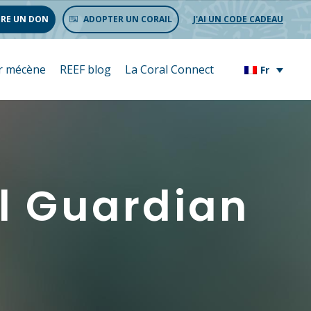
IRE UN DON
ADOPTER UN CORAIL
J'AI UN CODE CADEAU
r mécène
REEF blog
La Coral Connect
Fr
l Guardian