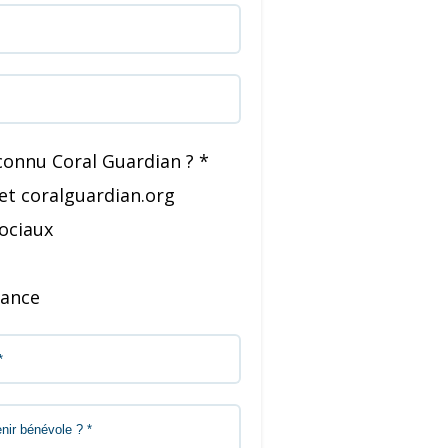
onnu Coral Guardian ? *
net coralguardian.org
sociaux
sance