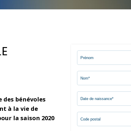
L
E
e des bénévoles
t à la vie de
pour la saison 2020