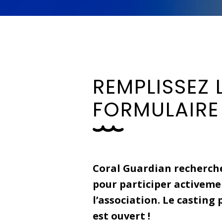
R
E
M
P
L
I
S
S
E
Z
F
O
R
M
U
L
A
I
R
E
Coral Guardian recherch
pour participer activemen
l’association. Le casting 
est ouvert !