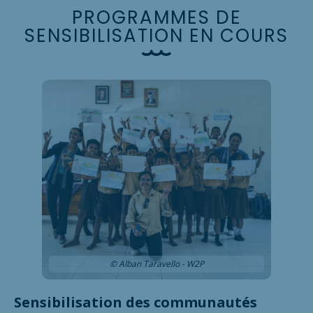
P
R
O
G
R
A
M
M
E
S
D
E
S
E
N
S
I
B
I
L
I
S
A
T
I
O
N
E
N
C
O
U
R
S
© Alban Taravello - W2P
Sensibilisation des communautés