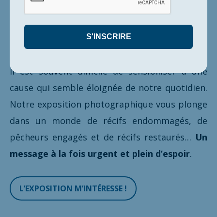
© Océane Conjard
Exposition photographique
Il est souvent difficile de sensibiliser à une
cause qui semble éloignée de notre quotidien.
Notre
exposition photographique vous plonge
dans un monde de récifs endommagés, de
pêcheurs engagés et de récifs restaurés
…
Un
message à la fois urgent et plein d’espoir
.
L’EXPOSITION M’INTÉRESSE !