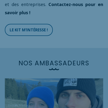
et des entreprises.
Contactez-nous pour en
savoir plus !
LE KIT M’INTÉRESSE !
N
O
S
A
M
B
A
S
S
A
D
E
U
R
S
Ecotalk France