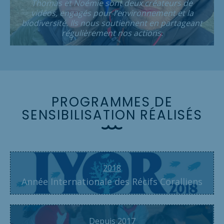
Thomas et Noémie sont deux créateurs de
vidéos, engagés pour l’environnement et la
biodiversité. Ils nous soutiennent en partageant
régulièrement nos actions.
P
R
O
G
R
A
M
M
E
S
D
E
S
E
N
S
I
B
I
L
I
S
A
T
I
O
N
R
É
A
L
I
S
É
S
2018
Année Internationale des Récifs Coralliens
Depuis 2017