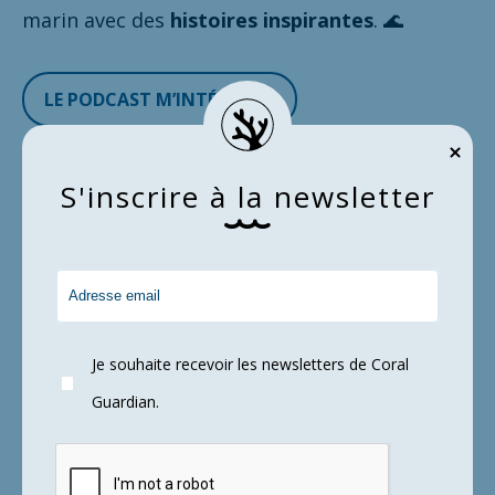
marin avec des
histoires inspirantes
. 🌊
LE PODCAST M’INTÉRESSE !
S
'
i
n
s
c
r
i
r
e
à
l
a
n
e
w
s
l
e
t
t
e
r
Je souhaite recevoir les newsletters de Coral
Guardian.