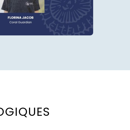
O
G
I
Q
U
E
S