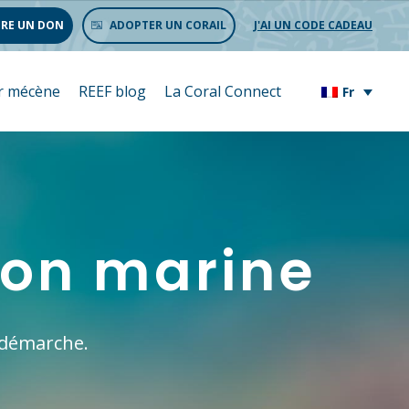
IRE UN DON
ADOPTER UN CORAIL
J'AI UN CODE CADEAU
r mécène
REEF blog
La Coral Connect
Fr
ion marine
 démarche.