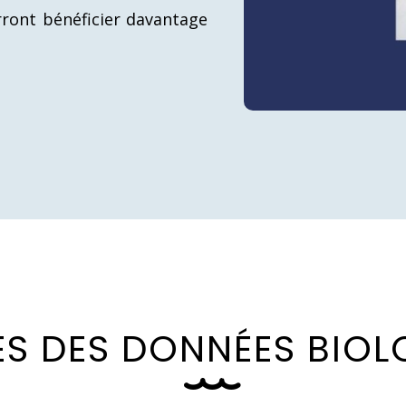
rront bénéficier davantage
E
S
D
E
S
D
O
N
N
É
E
S
B
I
O
L