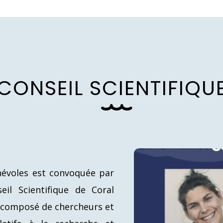
C
O
N
S
E
I
L
S
C
I
E
N
T
I
F
I
Q
U
névoles est convoquée par
eil Scientifique de Coral
composé de chercheurs et