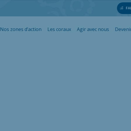
FA
Nos zones d’action
Les coraux
Agir avec nous
Deveni
école