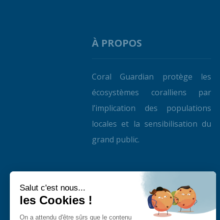
À PROPOS
Coral Guardian protège les
écosystèmes coralliens par
l’implication des populations
locales et la sensibilisation du
grand public.