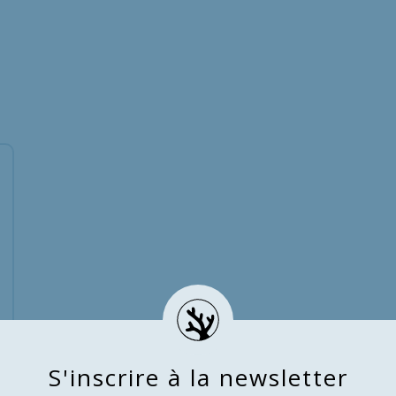
S
'
i
n
s
c
r
i
r
e
à
l
a
n
e
w
s
l
e
t
t
e
r