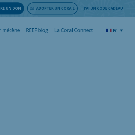
IRE UN DON
ADOPTER UN CORAIL
J'AI UN CODE CADEAU
r mécène
REEF blog
La Coral Connect
Fr