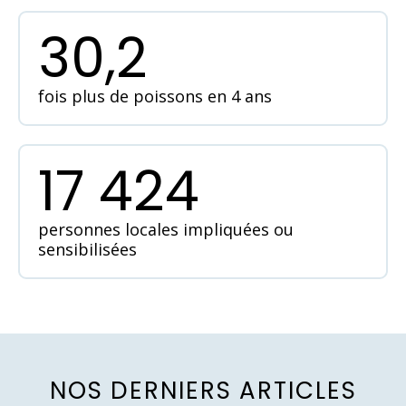
30,2
fois plus de poissons en 4 ans
17 424
personnes locales impliquées ou
sensibilisées
N
O
S
D
E
R
N
I
E
R
S
A
R
T
I
C
L
E
S