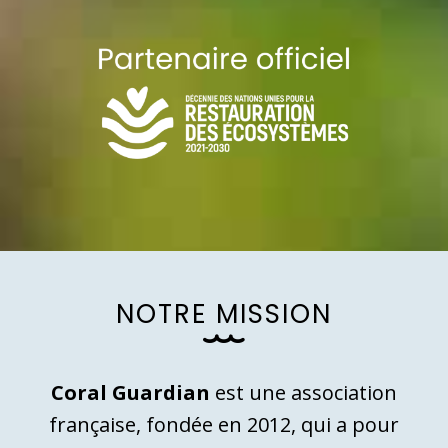
N
O
T
R
E
M
I
S
S
I
O
N
Coral Guardian
est une association
française, fondée en 2012, qui a pour