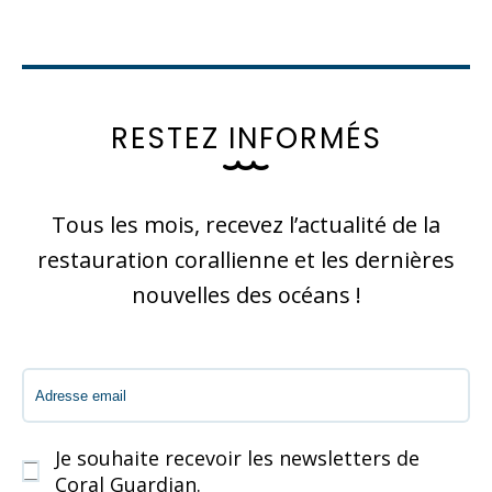
R
E
S
T
E
Z
I
N
F
O
R
M
É
S
Tous les mois, recevez l’actualité de la
restauration corallienne et les dernières
nouvelles des océans !
Je souhaite recevoir les newsletters de
Coral Guardian.