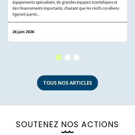
t
équipements spécialisés, de grandes équipes scientifiques et
p
des financements importants, d’autant que les récifs coralliens
c
figurent parmi…
1
26 juin 2026
TOUS NOS ARTICLES
S
O
U
T
E
N
E
Z
N
O
S
A
C
T
I
O
N
S