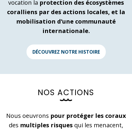
vocation la
protection des écosystèmes
coralliens par des actions locales, et la
mobilisation d’une communauté
internationale.
DÉCOUVREZ NOTRE HISTOIRE
N
O
S
A
C
T
I
O
N
S
Nous oeuvrons
pour protéger les coraux
des
multiples risques
qui les menacent,