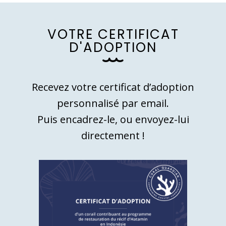
V
O
T
R
E
C
E
R
T
I
F
I
C
A
T
D
'
A
D
O
P
T
I
O
N
Recevez votre certificat d’adoption
personnalisé par email.
Puis encadrez-le, ou envoyez-lui
directement !