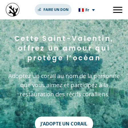
Fr
FAIRE UN DON
Cette Saint-Valentin,
offrez un amour qui
protège l’océan
Adoptez un corail au nom de la personne
que vous aimez et participez à la
restauration des récifs coralliens
J’ADOPTE UN CORAIL