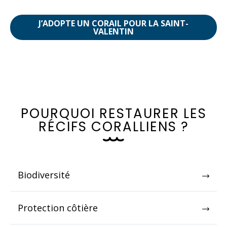
J’ADOPTE UN CORAIL POUR LA SAINT-
VALENTIN
P
O
U
R
Q
U
O
I
R
E
S
T
A
U
R
E
R
L
E
S
R
É
C
I
F
S
C
O
R
A
L
L
I
E
N
S
?
Biodiversité
Protection côtière