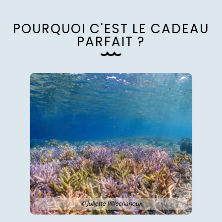
P
O
U
R
Q
U
O
I
C
'
E
S
T
L
E
C
A
D
E
A
U
P
A
R
F
A
I
T
?
© Juliette Villechanoux