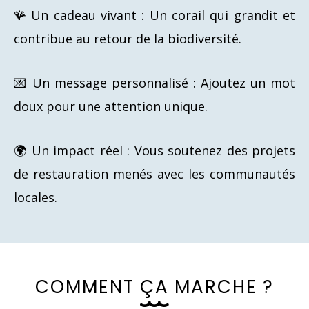
🪸 Un cadeau vivant : Un corail qui grandit et
contribue au retour de la biodiversité.
💌 Un message personnalisé : Ajoutez un mot
doux pour une attention unique.
🌍 Un impact réel : Vous soutenez des projets
de restauration menés avec les communautés
locales.
C
O
M
M
E
N
T
Ç
A
M
A
R
C
H
E
?