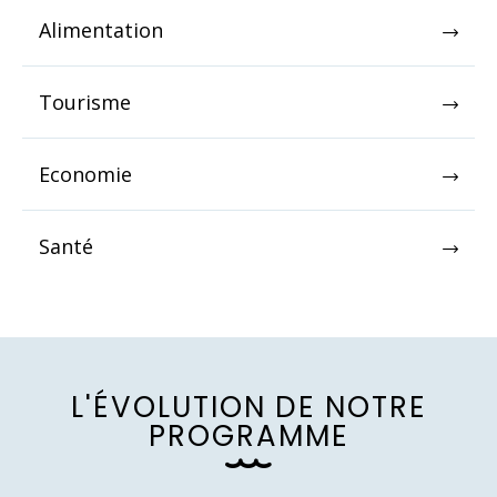
Alimentation
Tourisme
Economie
Santé
L
'
É
V
O
L
U
T
I
O
N
D
E
N
O
T
R
E
P
R
O
G
R
A
M
M
E