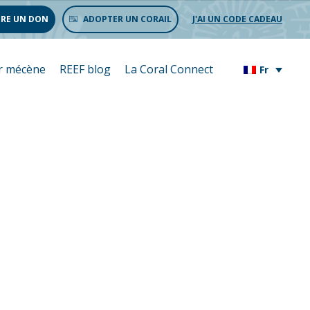
IRE UN DON
ADOPTER UN CORAIL
J'AI UN CODE CADEAU
r mécène
REEF blog
La Coral Connect
Fr
e Barrière
ralie