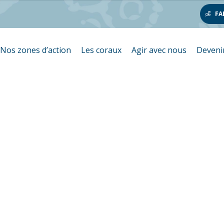
FA
Nos zones d’action
Les coraux
Agir avec nous
Deveni
 de la Grand
orail en Aust