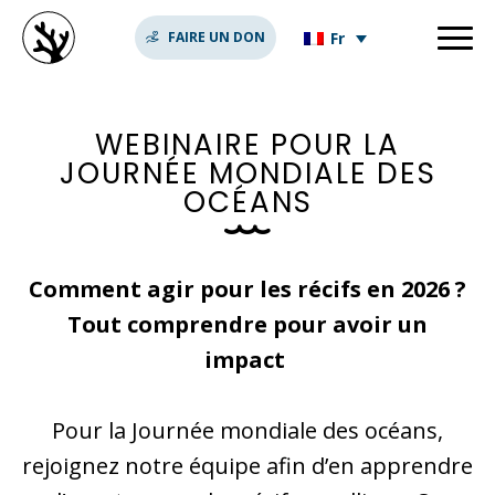
Fr
FAIRE UN DON
W
E
B
I
N
A
I
R
E
P
O
U
R
L
A
J
O
U
R
N
É
E
M
O
N
D
I
A
L
E
D
E
S
O
C
É
A
N
S
Comment agir pour les récifs en 2026 ?
Tout comprendre pour avoir un
impact
Pour la Journée mondiale des océans,
rejoignez notre équipe afin d’en apprendre