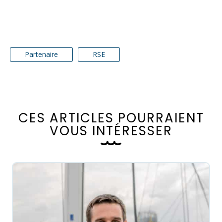
Partenaire
RSE
C
E
S
A
R
T
I
C
L
E
S
P
O
U
R
R
A
I
E
N
T
V
O
U
S
I
N
T
É
R
E
S
S
E
R