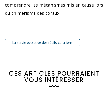
comprendre les mécanismes mis en cause lors
du chimérisme des coraux.
La survie évolutive des récifs coralliens
C
E
S
A
R
T
I
C
L
E
S
P
O
U
R
R
A
I
E
N
T
V
O
U
S
I
N
T
É
R
E
S
S
E
R