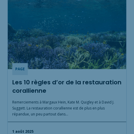
PAGE
s
Les 10 règles d’or de la restauration
e
corallienne
A
c
Remerciements à Margaux Hein, Kate M. Quigley et à David J.
C
Suggett. La restauration corallienne est de plus en plus
répandue, un peu partout dans…
1
1 août 2025