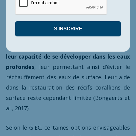
événements de blanchissement successifs en
2016 et 2017
.
Les
coraux mésophotiques
attirent
également l’attention des scientifiques grâce à
leur capacité de se développer dans les eaux
profondes
, leur permettant ainsi d’éviter le
réchauffement des eaux de surface. Leur aide
dans la restauration des récifs coralliens de
surface reste cependant limitée (Bongaerts et
al., 2017).
Selon le GIEC, certaines options envisageables