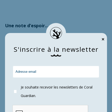
Une note d’espoir…
S
'
i
n
s
c
r
i
r
e
à
l
a
n
e
w
s
l
e
t
t
e
r
Cependant,
certains scientifiques envisagent
une adaptation thermique des récifs
coralliens
de 0,4°C par décennie, mais
également un rétablissement des zones
Je souhaite recevoir les newsletters de Coral
impactées entre 5 et 15 ans (Baker et al., 2008,
Guardian.
Schleussner et al., 2016b). La
résilience des
récifs coralliens
a déjà été évoquée, suite aux