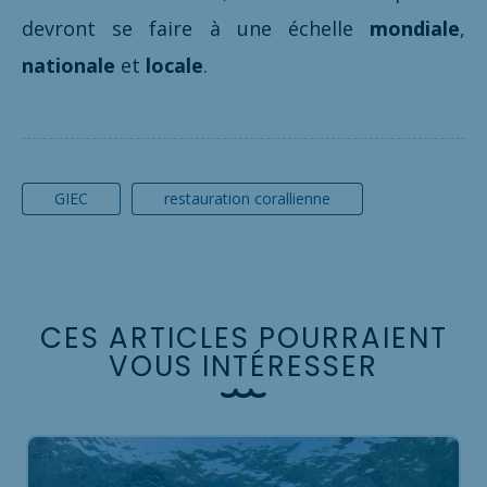
devront se faire à une échelle
mondiale
,
nationale
et
locale
.
GIEC
restauration corallienne
C
E
S
A
R
T
I
C
L
E
S
P
O
U
R
R
A
I
E
N
T
V
O
U
S
I
N
T
É
R
E
S
S
E
R