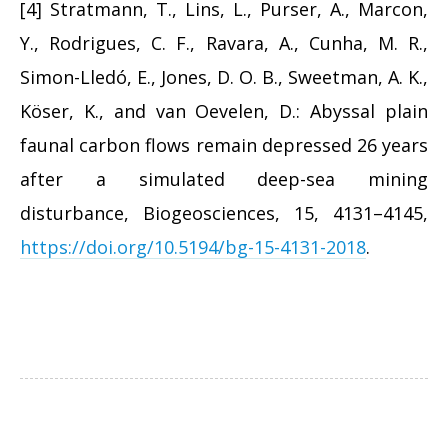
[4]
Stratmann, T., Lins, L., Purser, A., Marcon,
Y., Rodrigues, C. F., Ravara, A., Cunha, M. R.,
Simon-Lledó, E., Jones, D. O. B., Sweetman, A. K.,
Köser, K., and van Oevelen, D.: Abyssal plain
faunal carbon flows remain depressed 26 years
after a simulated deep-sea mining
disturbance, Biogeosciences, 15, 4131–4145,
https://doi.org/10.5194/bg-15-4131-2018
.