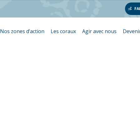
FA
Nos zones d’action
Les coraux
Agir avec nous
Deveni
ion corallien
monde