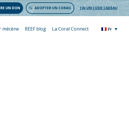
IRE UN DON
ADOPTER UN CORAIL
J'AI UN CODE CADEAU
r mécène
REEF blog
La Coral Connect
Fr
ne dans le