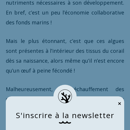
nutriments nécessaires à son développement.
En bref, c’est un peu l’économie collaborative
des fonds marins !
Mais le plus étonnant, c’est que ces algues
sont présentes à l’intérieur des tissus du corail
dès sa naissance, alors même qu’il n’est encore
qu’un œuf à peine fécondé !
Malheureusement, le réchauffement des
océans provoque le rejet des zooxanthelles :
c’est le phénomène qui correspond à ce qu’on
S
'
i
n
s
c
r
i
r
e
à
l
a
n
e
w
s
l
e
t
t
e
r
appelle le blanchissement des coraux.