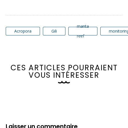
manta
Acropora
Gili
monitorin
reef
C
E
S
A
R
T
I
C
L
E
S
P
O
U
R
R
A
I
E
N
T
V
O
U
S
I
N
T
É
R
E
S
S
E
R
Laisser un commentaire