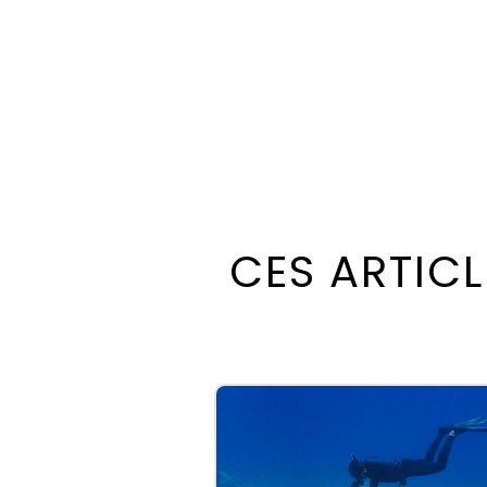
C
E
S
A
R
T
I
C
L