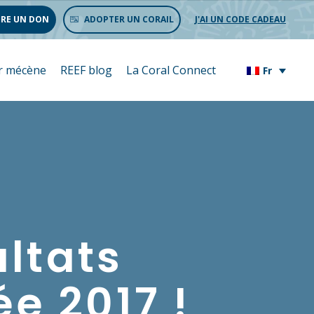
IRE UN DON
ADOPTER UN CORAIL
J'AI UN CODE CADEAU
r mécène
REEF blog
La Coral Connect
Fr
ultats
e 2017 !