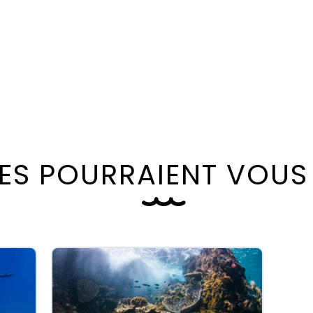
E
S
P
O
U
R
R
A
I
E
N
T
V
O
U
S