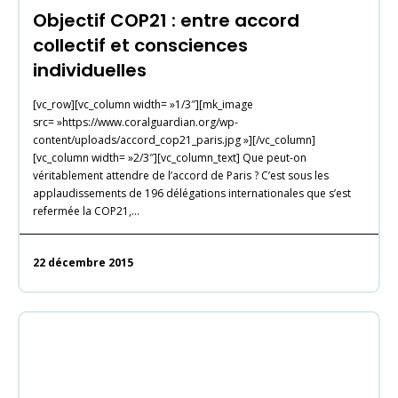
Objectif COP21 : entre accord
collectif et consciences
individuelles
[vc_row][vc_column width= »1/3″][mk_image
src= »https://www.coralguardian.org/wp-
content/uploads/accord_cop21_paris.jpg »][/vc_column]
[vc_column width= »2/3″][vc_column_text] Que peut-on
véritablement attendre de l’accord de Paris ? C’est sous les
applaudissements de 196 délégations internationales que s’est
refermée la COP21,…
22 décembre 2015