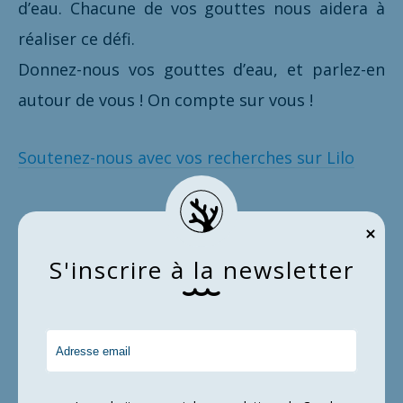
d’eau. Chacune de vos gouttes nous aidera à
réaliser ce défi.
Donnez-nous vos gouttes d’eau, et parlez-en
autour de vous ! On compte sur vous !
Soutenez-nous avec vos recherches sur Lilo
S
'
i
n
s
c
r
i
r
e
à
l
a
n
e
w
s
l
e
t
t
e
r
Lilo
récif corallien