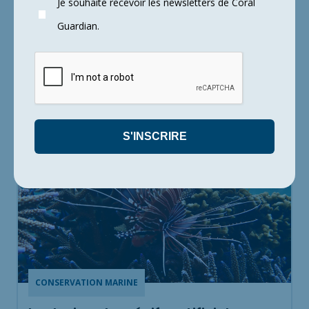
Je souhaite recevoir les newsletters de Coral
C
E
S
A
R
T
I
C
L
E
S
P
O
U
R
R
A
I
E
N
T
Guardian.
V
O
U
S
I
N
T
É
R
E
S
S
E
R
CONSERVATION MARINE