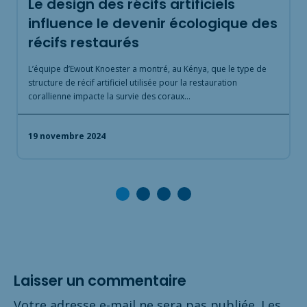
Le design des récifs artificiels
influence le devenir écologique des
récifs restaurés
P
p
L’équipe d’Ewout Knoester a montré, au Kénya, que le type de
p
structure de récif artificiel utilisée pour la restauration
corallienne impacte la survie des coraux…
2
19 novembre 2024
Laisser un commentaire
Votre adresse e-mail ne sera pas publiée.
Les