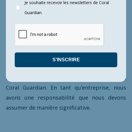
Je souhaite recevoir les newsletters de Coral
horloger expérimenté, elle pourra être
Guardian.
réparée encore et encore, et vous servir
pendant des décennies. Il était donc logique
pour nous de lancer un modèle spécial Coral
de notre montre de plongée emblématique
Argonautic, attirant ainsi l’attention sur le
statut menacé des récifs coralliens et
soutenant leur préservation avec l’aide de
Coral Guardian. En tant qu’entreprise, nous
avons une responsabilité que nous devons
assumer de manière significative.