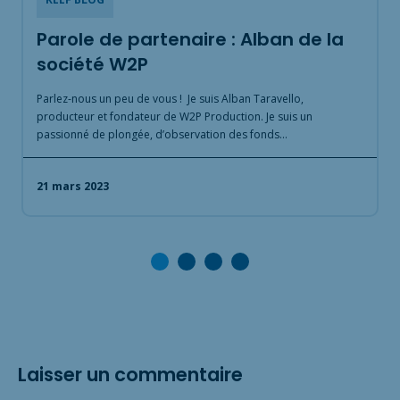
Parole de partenaire : Alban de la
r
société W2P
x
Parlez-nous un peu de vous ! Je suis Alban Taravello,
P
producteur et fondateur de W2P Production. Je suis un
s
passionné de plongée, d’observation des fonds…
g
21 mars 2023
Laisser un commentaire