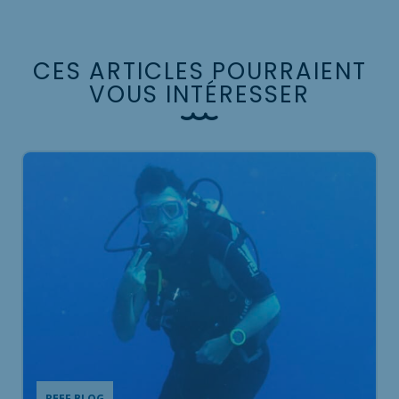
C
E
S
A
R
T
I
C
L
E
S
P
O
U
R
R
A
I
E
N
T
V
O
U
S
I
N
T
É
R
E
S
S
E
R
REEF BLOG