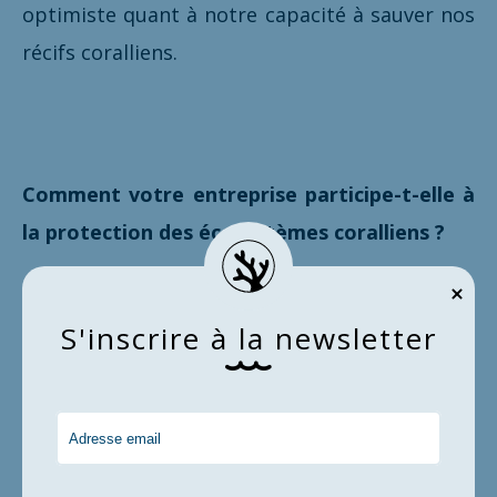
optimiste quant à notre capacité à sauver nos
récifs coralliens.
Comment votre entreprise participe-t-elle à
la protection des écosystèmes coralliens ?
S
'
i
n
s
c
r
i
r
e
à
l
a
n
e
w
s
l
e
t
t
e
r
DAVOSA produit des montres-bracelets
mécaniques et le fait qu’elles soient loin d’être
des produits jetables contribue déjà à la
durabilité. Si vous confiez une montre à un